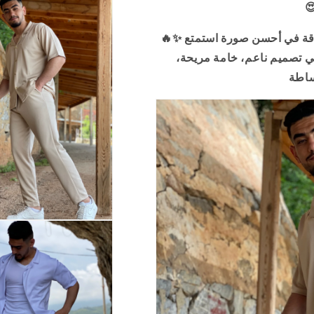
🔥✨ أحدث صيحات موضة 2025 متوفرة الآن✨💯 الأناقة في أحسن صورة استمتع
ي تصميم ناعم، خامة مريحة،