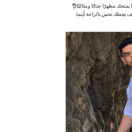
أونصومبل هذا يجمع بين الفخامة والبساطة😍مما يمنحك مظهرًا جذابًا ومثاليًا👌
يجعلك تحس بالراحة أينما