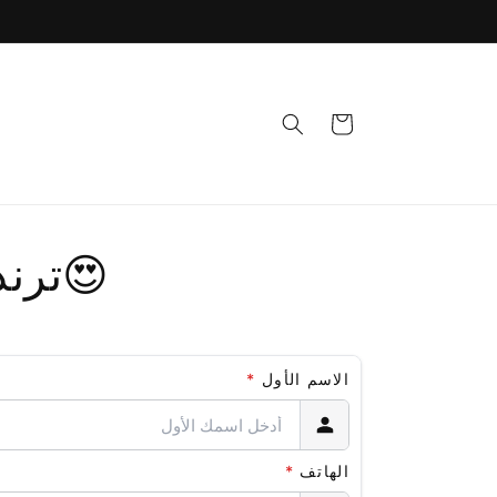
Cart
😍2 ترند ستيليش😍
الاسم الأول
*
الهاتف
*