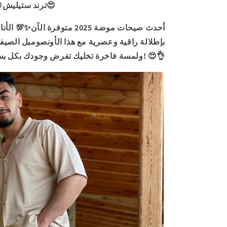
😍ترند ستيليش😍
بإطلالة راقية وعصرية مع هذا الأونصومبل الصيف
ولمسة فاخرة تخليك تفرض وجودك بكل بساطة! 😍👌