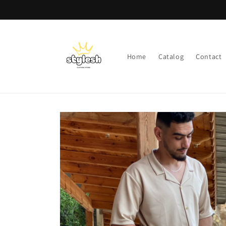
Skip to
content
Home
Catalog
Contact
Skip to
product
information