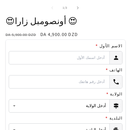
media
m
1
2
of
1
/
3
in
in
modal
m
😍أونصومبل زارا 😍
Regular
Sale
DA 4,900.00 DZD
DA 5,900.00 DZD
price
price
الاسم الأول
*
الهاتف
*
الولاية
*
البلدية
*